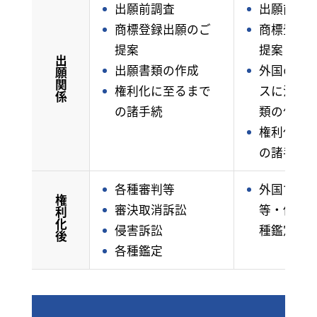
出願前調査
出願前調
商標登録出願のご
商標登録
提案
提案
出願関係
出願書類の作成
外国のプ
権利化に至るまで
スに沿っ
の諸手続
類の作成
権利化に
の諸手続
各種審判等
外国での
権利化後
審決取消訴訟
等・侵害
侵害訴訟
種鑑定の
各種鑑定