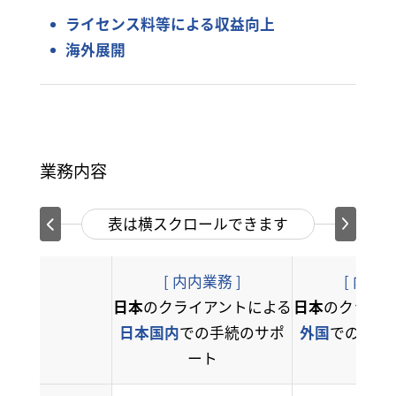
ライセンス料等による収益向上
海外展開
業務内容
表は横スクロールできます
[ 内内業務 ]
[ 内外業
日本
のクライアントによる
日本
のクライ
日本国内
での手続のサポ
外国
での手続
ート